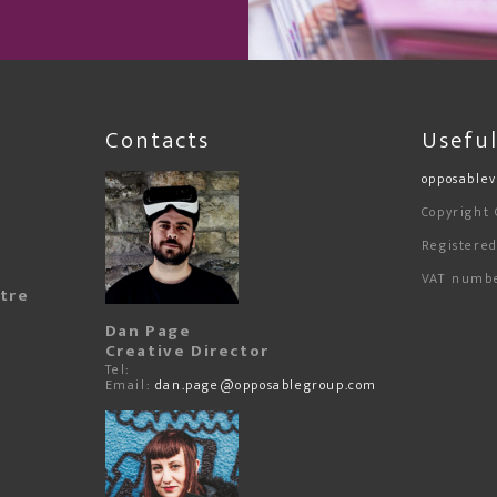
Contacts
Useful
opposable
Copyright
Registere
VAT numb
ntre
Dan Page
Creative Director
Tel:
Email:
dan.page@opposablegroup.com