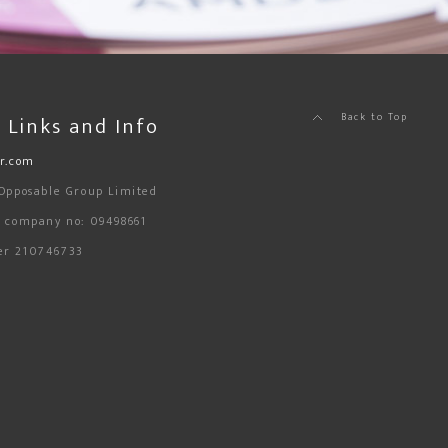
 Links and Info
Back to Top
vr.com
 Opposable Group Limited
d company no: 09498661
er 210746733