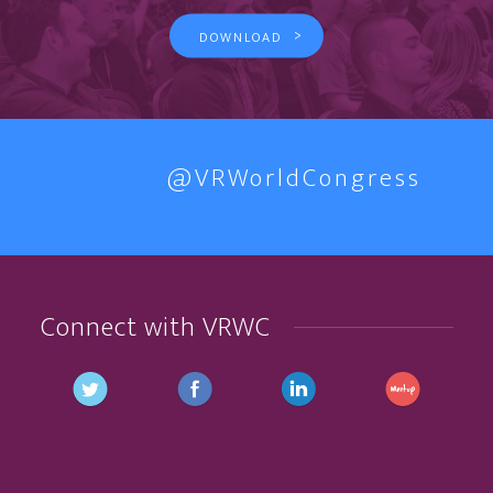
>
DOWNLOAD
@VRWorldCongress
Connect with VRWC